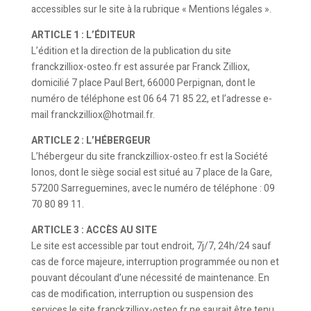
accessibles sur le site à la rubrique « Mentions légales ».
ARTICLE 1 : L’ÉDITEUR
L’édition et la direction de la publication du site
franckzilliox-osteo.fr est assurée par Franck Zilliox,
domicilié 7 place Paul Bert, 66000 Perpignan, dont le
numéro de téléphone est 06 64 71 85 22, et l’adresse e-
mail franckzilliox@hotmail.fr.
ARTICLE 2 : L’HÉBERGEUR
L’hébergeur du site franckzilliox-osteo.fr est la Société
Ionos, dont le siège social est situé au 7 place de la Gare,
57200 Sarreguemines, avec le numéro de téléphone : 09
70 80 89 11.
ARTICLE 3 : ACCÈS AU SITE
Le site est accessible par tout endroit, 7j/7, 24h/24 sauf
cas de force majeure, interruption programmée ou non et
pouvant découlant d’une nécessité de maintenance. En
cas de modification, interruption ou suspension des
services le site franckzilliox-osteo.fr ne saurait être tenu