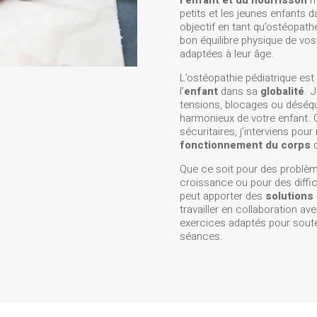
l’enfant et du nourrisson
m’
petits et les jeunes enfants 
objectif en tant qu’ostéopath
bon équilibre physique de vos
adaptées à leur âge.
L’ostéopathie pédiatrique es
l’
enfant
dans sa
globalité
. 
tensions, blocages ou déséqu
harmonieux de votre enfant.
sécuritaires, j’interviens pour
fonctionnement du corps
d
Que ce soit pour des problèm
croissance ou pour des difficu
peut apporter des
solutions 
travailler en collaboration a
exercices adaptés pour souten
séances.