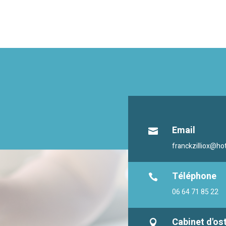
Email

franckzilliox@hot
Téléphone

06 64 71 85 22
Cabinet d'os
