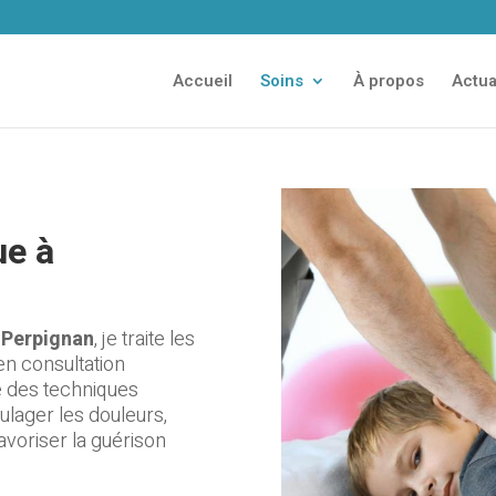
Accueil
Soins
À propos
Actua
ue à
à
Perpignan
, je traite les
en consultation
se des techniques
ulager les douleurs,
avoriser la guérison