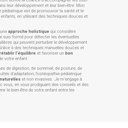
ont donné la chance d’accompagner les tout-
dans leur développement et leur bien-être. Mon
e pédiatrique est de promouvoir la santé et le
 enfants, en utilisant des techniques douces et
t une
approche holistique
qui considère
Je suis formé pour détecter les éventuelles
ilibres qui peuvent perturber le développement
 Grâce à des techniques manuelles douces et
rétablir l’équilibre
et favoriser un
bon
e votre enfant.
es de digestion, de sommeil, de posture, de
ltés d’adaptation, l’ostéopathie pédiatrique
naturelles
et non invasives. Je m’engage à
vec vous, en vous prodiguant des conseils et des
ir le bien-être de votre enfant entre les